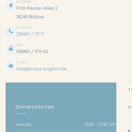
ADRESSE
Fritz-Reuter-Allee 2
18246 Bützow
TELEFON
038461 / 37 11
FAX
038461 / 915 02
E-MAIL
info@praxis-engbert.de
T
K
SPRECHZEITEN
8:00 – 12:30 Uhr
MONTAG